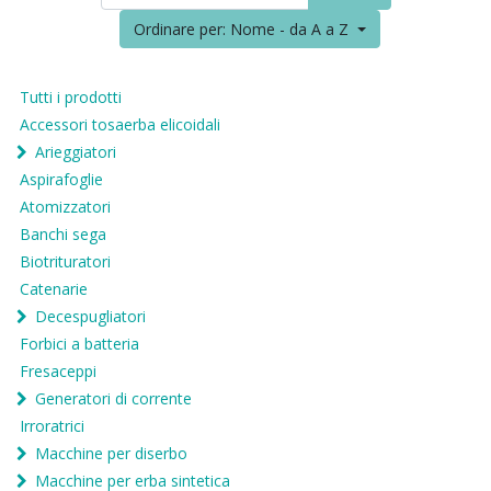
Ordinare per: Nome - da A a Z
Tutti i prodotti
Accessori tosaerba elicoidali
Arieggiatori
Aspirafoglie
Atomizzatori
Banchi sega
Biotrituratori
Catenarie
Decespugliatori
Forbici a batteria
Fresaceppi
Generatori di corrente
Irroratrici
Macchine per diserbo
Macchine per erba sintetica