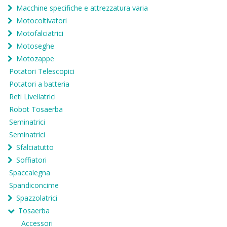
Macchine specifiche e attrezzatura varia
Motocoltivatori
Motofalciatrici
Motoseghe
Motozappe
Potatori Telescopici
Potatori a batteria
Reti Livellatrici
Robot Tosaerba
Seminatrici
Seminatrici
Sfalciatutto
Soffiatori
Spaccalegna
Spandiconcime
Spazzolatrici
Tosaerba
Accessori