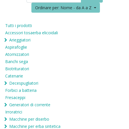
Ordinare per: Nome - da A a Z
Tutti i prodotti
Accessori tosaerba elicoidali
Arieggiatori
Aspirafoglie
Atomizzatori
Banchi sega
Biotrituratori
Catenarie
Decespugliatori
Forbici a batteria
Fresaceppi
Generatori di corrente
Irroratrici
Macchine per diserbo
Macchine per erba sintetica