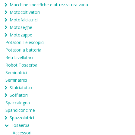
Macchine specifiche e attrezzatura varia
Motocoltivatori
Motofalciatrici
Motoseghe
Motozappe
Potatori Telescopici
Potatori a batteria
Reti Livellatrici
Robot Tosaerba
Seminatrici
Seminatrici
Sfalciatutto
Soffiatori
Spaccalegna
Spandiconcime
Spazzolatrici
Tosaerba
Accessori