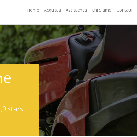
Home
Acquista
Assistenza
Chi Siamo
Contatti
ne
4,9 stars