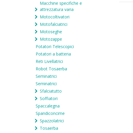
Macchine specifiche e
attrezzatura varia
Motocoltivatori
Motofalciatrici
Motoseghe
Motozappe
Potatori Telescopici
Potatori a batteria
Reti Livellatrici
Robot Tosaerba
Seminatrici
Seminatrici
Sfalciatutto
Soffiatori
Spaccalegna
Spandiconcime
Spazzolatrici
Tosaerba