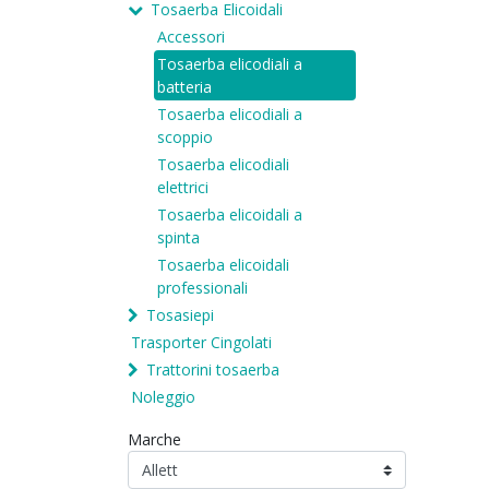
Tosaerba Elicoidali
Accessori
Tosaerba elicodiali a
batteria
Tosaerba elicodiali a
scoppio
Tosaerba elicodiali
elettrici
Tosaerba elicoidali a
spinta
Tosaerba elicoidali
professionali
Tosasiepi
Trasporter Cingolati
Trattorini tosaerba
Noleggio
Marche