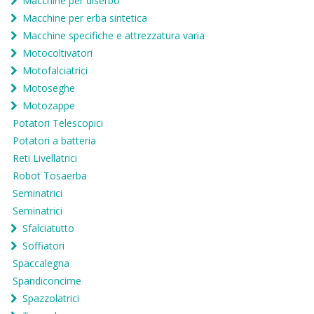
Macchine per diserbo
Macchine per erba sintetica
Macchine specifiche e attrezzatura varia
Motocoltivatori
Motofalciatrici
Motoseghe
Motozappe
Potatori Telescopici
Potatori a batteria
Reti Livellatrici
Robot Tosaerba
Seminatrici
Seminatrici
Sfalciatutto
Soffiatori
Spaccalegna
Spandiconcime
Spazzolatrici