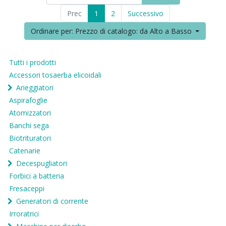
Prec
1
2
Successivo
Ordinare per: Prezzo di catalogo: da Alto a Basso
Tutti i prodotti
Accessori tosaerba elicoidali
Arieggiatori
Aspirafoglie
Atomizzatori
Banchi sega
Biotrituratori
Catenarie
Decespugliatori
Forbici a batteria
Fresaceppi
Generatori di corrente
Irroratrici