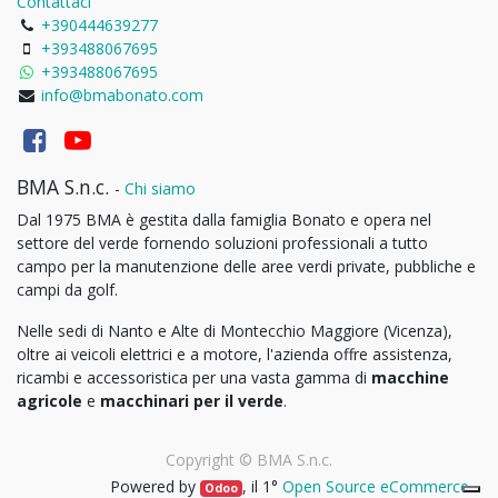
Contattaci
+390444639277
+393488067695
+393488067695
info@bmabonato.com
BMA S.n.c.
-
Chi siamo
Dal 1975 BMA è gestita dalla famiglia Bonato e opera nel
settore del verde fornendo soluzioni professionali a tutto
campo per la manutenzione delle aree verdi private, pubbliche e
campi da golf.
Nelle sedi di Nanto e Alte di Montecchio Maggiore (Vicenza),
oltre ai veicoli elettrici e a motore, l'azienda offre assistenza,
ricambi e accessoristica per una vasta gamma di
macchine
agricole
e
macchinari per il verde
.
Copyright ©
BMA S.n.c.
Powered by
, il 1°
Open Source eCommerce
.
Odoo