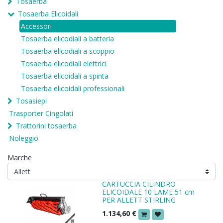
Tosaerba
Tosaerba Elicoidali
Accessori
Tosaerba elicodiali a batteria
Tosaerba elicodiali a scoppio
Tosaerba elicodiali elettrici
Tosaerba elicoidali a spinta
Tosaerba elicoidali professionali
Tosasiepi
Trasporter Cingolati
Trattorini tosaerba
Noleggio
Marche
CARTUCCIA CILINDRO
ELICOIDALE 10 LAME 51 cm
PER ALLETT STIRLING
1.134,60
€