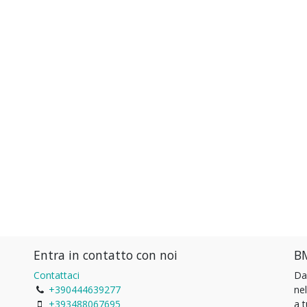
Entra in contatto con noi
BM
Contattaci
Da
+390444639277
ne
+393488067695
a 