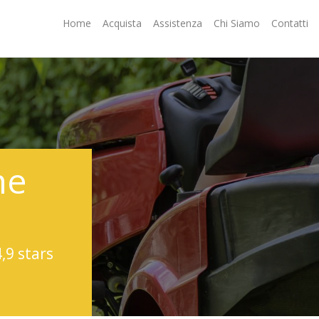
Home
Acquista
Assistenza
Chi Siamo
Contatti
ne
4,9 stars