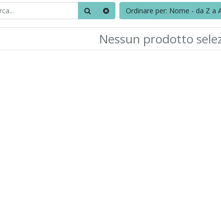
Ordinare per: Nome - da Z a 
Nessun prodotto sele