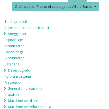
Ordinare per: Prezzo di catalogo: da Alto a Basso
Tutti i prodotti
Accessori tosaerba elicoidali
Arieggiatori
Aspirafoglie
Atomizzatori
Banchi sega
Biotrituratori
Catenarie
Decespugliatori
Forbici a batteria
Fresaceppi
Generatori di corrente
Irroratrici
Macchine per diserbo
Macchine per erba sintetica