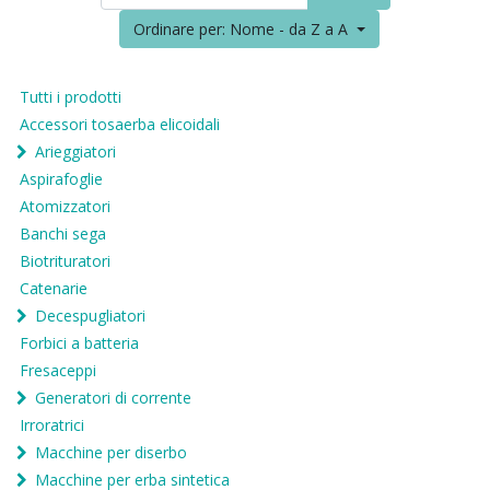
Ordinare per: Nome - da Z a A
Tutti i prodotti
Accessori tosaerba elicoidali
Arieggiatori
Aspirafoglie
Atomizzatori
Banchi sega
Biotrituratori
Catenarie
Decespugliatori
Forbici a batteria
Fresaceppi
Generatori di corrente
Irroratrici
Macchine per diserbo
Macchine per erba sintetica