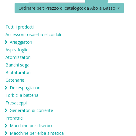
Ordinare per: Prezzo di catalogo: da Alto a Basso
Tutti i prodotti
Accessori tosaerba elicoidali
Arieggiatori
Aspirafoglie
Atomizzatori
Banchi sega
Biotrituratori
Catenarie
Decespugliatori
Forbici a batteria
Fresaceppi
Generatori di corrente
Irroratrici
Macchine per diserbo
Macchine per erba sintetica