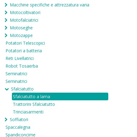
Macchine specifiche e attrezzatura varia
Motocoltivatori
Motofalciatrici
Motoseghe
Motozappe
Potatori Telescopici
Potatori a batteria
Reti Livellatrici
Robot Tosaerba
Seminatrici
Seminatrici
Sfalciatutto
Sfalciatutto a lama
Trattorini Sfalciatutto
Trinciasarmenti
Soffiatori
Spaccalegna
Spandiconcime