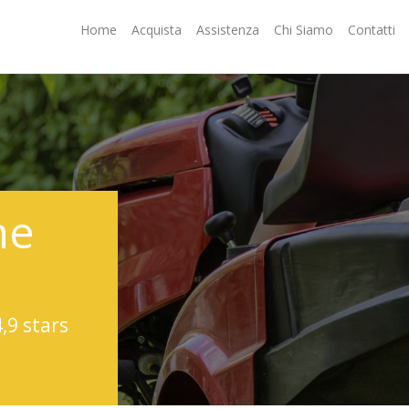
Home
Acquista
Assistenza
Chi Siamo
Contatti
ne
4,9 stars