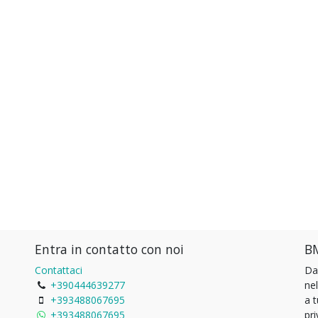
Entra in contatto con noi
BM
Contattaci
Da
+390444639277
ne
+393488067695
a 
+393488067695
pri