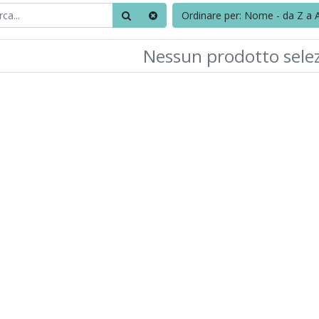
Ordinare per: Nome - da Z a 
Nessun prodotto sele