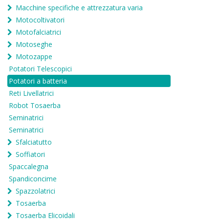
Macchine specifiche e attrezzatura varia
Motocoltivatori
Motofalciatrici
Motoseghe
Motozappe
Potatori Telescopici
Potatori a batteria
Reti Livellatrici
Robot Tosaerba
Seminatrici
Seminatrici
Sfalciatutto
Soffiatori
Spaccalegna
Spandiconcime
Spazzolatrici
Tosaerba
Tosaerba Elicoidali