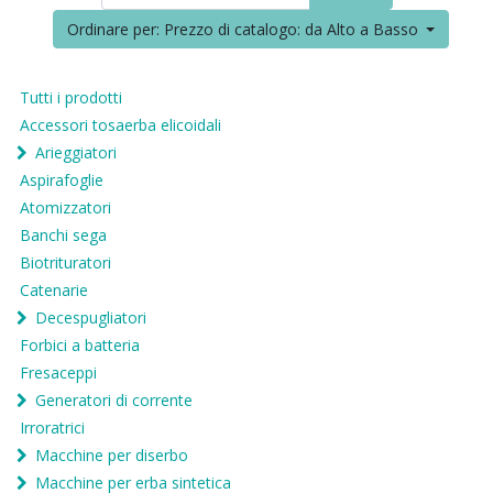
Ordinare per: Prezzo di catalogo: da Alto a Basso
Tutti i prodotti
Accessori tosaerba elicoidali
Arieggiatori
Aspirafoglie
Atomizzatori
Banchi sega
Biotrituratori
Catenarie
Decespugliatori
Forbici a batteria
Fresaceppi
Generatori di corrente
Irroratrici
Macchine per diserbo
Macchine per erba sintetica