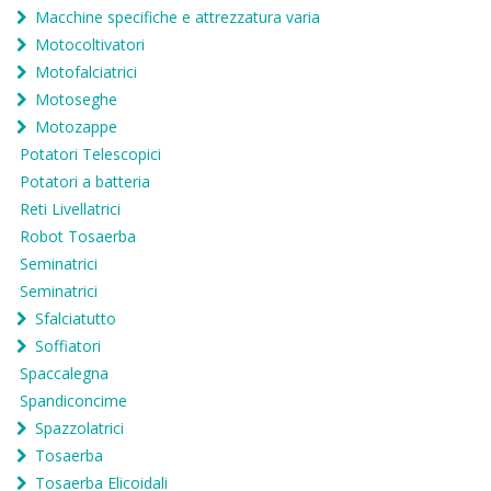
Macchine specifiche e attrezzatura varia
Motocoltivatori
Motofalciatrici
Motoseghe
Motozappe
Potatori Telescopici
Potatori a batteria
Reti Livellatrici
Robot Tosaerba
Seminatrici
Seminatrici
Sfalciatutto
Soffiatori
Spaccalegna
Spandiconcime
Spazzolatrici
Tosaerba
Tosaerba Elicoidali