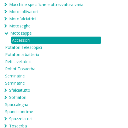
Macchine specifiche e attrezzatura varia
Motocoltivatori
Motofalciatrici
Motoseghe
Motozappe
Accessori
Potatori Telescopici
Potatori a batteria
Reti Livellatrici
Robot Tosaerba
Seminatrici
Seminatrici
Sfalciatutto
Soffiatori
Spaccalegna
Spandiconcime
Spazzolatrici
Tosaerba