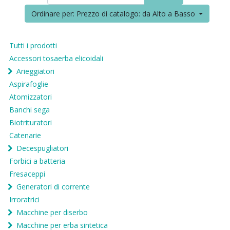
Ordinare per: Prezzo di catalogo: da Alto a Basso
Tutti i prodotti
Accessori tosaerba elicoidali
Arieggiatori
Aspirafoglie
Atomizzatori
Banchi sega
Biotrituratori
Catenarie
Decespugliatori
Forbici a batteria
Fresaceppi
Generatori di corrente
Irroratrici
Macchine per diserbo
Macchine per erba sintetica