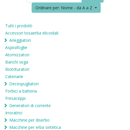
Ordinare per: Nome - da A a Z
Tutti i prodotti
Accessori tosaerba elicoidali
Arieggiatori
Aspirafoglie
Atomizzatori
Banchi sega
Biotrituratori
Catenarie
Decespugliatori
Forbici a batteria
Fresaceppi
Generatori di corrente
Irroratrici
Macchine per diserbo
Macchine per erba sintetica