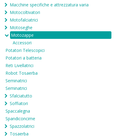
Macchine specifiche e attrezzatura varia
Motocoltivatori
Motofalciatrici
Motoseghe
Motozappe
Accessori
Potatori Telescopici
Potatori a batteria
Reti Livellatrici
Robot Tosaerba
Seminatrici
Seminatrici
Sfalciatutto
Soffiatori
Spaccalegna
Spandiconcime
Spazzolatrici
Tosaerba