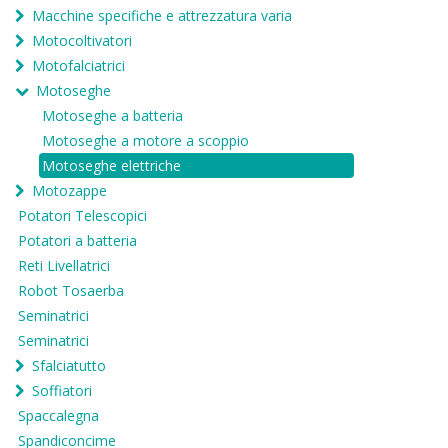
Macchine specifiche e attrezzatura varia
Motocoltivatori
Motofalciatrici
Motoseghe
Motoseghe a batteria
Motoseghe a motore a scoppio
Motoseghe elettriche
Motozappe
Potatori Telescopici
Potatori a batteria
Reti Livellatrici
Robot Tosaerba
Seminatrici
Seminatrici
Sfalciatutto
Soffiatori
Spaccalegna
Spandiconcime