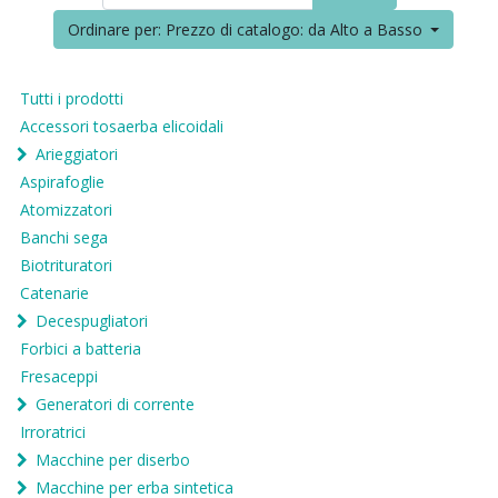
Ordinare per: Prezzo di catalogo: da Alto a Basso
Tutti i prodotti
Accessori tosaerba elicoidali
Arieggiatori
Aspirafoglie
Atomizzatori
Banchi sega
Biotrituratori
Catenarie
Decespugliatori
Forbici a batteria
Fresaceppi
Generatori di corrente
Irroratrici
Macchine per diserbo
Macchine per erba sintetica