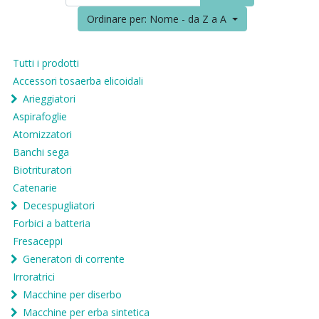
Ordinare per: Nome - da Z a A
Tutti i prodotti
Accessori tosaerba elicoidali
Arieggiatori
Aspirafoglie
Atomizzatori
Banchi sega
Biotrituratori
Catenarie
Decespugliatori
Forbici a batteria
Fresaceppi
Generatori di corrente
Irroratrici
Macchine per diserbo
Macchine per erba sintetica