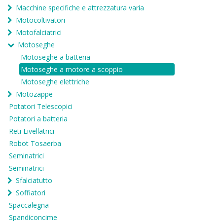
Macchine specifiche e attrezzatura varia
Motocoltivatori
Motofalciatrici
Motoseghe
Motoseghe a batteria
Motoseghe a motore a scoppio
Motoseghe elettriche
Motozappe
Potatori Telescopici
Potatori a batteria
Reti Livellatrici
Robot Tosaerba
Seminatrici
Seminatrici
Sfalciatutto
Soffiatori
Spaccalegna
Spandiconcime