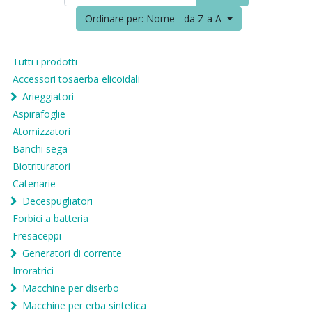
Ordinare per: Nome - da Z a A
Tutti i prodotti
Accessori tosaerba elicoidali
Arieggiatori
Aspirafoglie
Atomizzatori
Banchi sega
Biotrituratori
Catenarie
Decespugliatori
Forbici a batteria
Fresaceppi
Generatori di corrente
Irroratrici
Macchine per diserbo
Macchine per erba sintetica