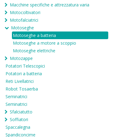
Macchine specifiche e attrezzatura varia
Motocoltivatori
Motofalciatrici
Motoseghe
Motoseghe a batteria
Motoseghe a motore a scoppio
Motoseghe elettriche
Motozappe
Potatori Telescopici
Potatori a batteria
Reti Livellatrici
Robot Tosaerba
Seminatrici
Seminatrici
Sfalciatutto
Soffiatori
Spaccalegna
Spandiconcime