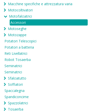
Macchine specifiche e attrezzatura varia
Motocoltivatori
Motofalciatrici
Accessori
Motoseghe
Motozappe
Potatori Telescopici
Potatori a batteria
Reti Livellatrici
Robot Tosaerba
Seminatrici
Seminatrici
Sfalciatutto
Soffiatori
Spaccalegna
Spandiconcime
Spazzolatrici
Tosaerba