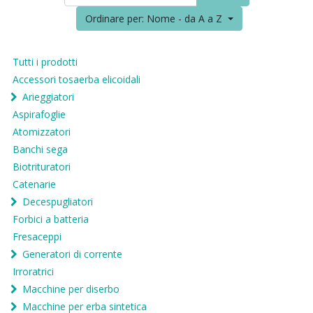
Ordinare per: Nome - da A a Z
Tutti i prodotti
Accessori tosaerba elicoidali
Arieggiatori
Aspirafoglie
Atomizzatori
Banchi sega
Biotrituratori
Catenarie
Decespugliatori
Forbici a batteria
Fresaceppi
Generatori di corrente
Irroratrici
Macchine per diserbo
Macchine per erba sintetica