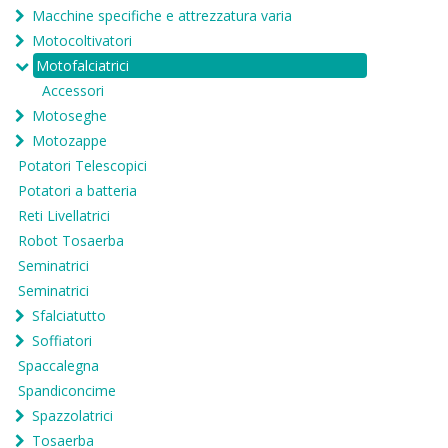
Macchine specifiche e attrezzatura varia
Motocoltivatori
Motofalciatrici
Accessori
Motoseghe
Motozappe
Potatori Telescopici
Potatori a batteria
Reti Livellatrici
Robot Tosaerba
Seminatrici
Seminatrici
Sfalciatutto
Soffiatori
Spaccalegna
Spandiconcime
Spazzolatrici
Tosaerba