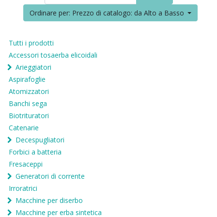
Ordinare per: Prezzo di catalogo: da Alto a Basso
Tutti i prodotti
Accessori tosaerba elicoidali
Arieggiatori
Aspirafoglie
Atomizzatori
Banchi sega
Biotrituratori
Catenarie
Decespugliatori
Forbici a batteria
Fresaceppi
Generatori di corrente
Irroratrici
Macchine per diserbo
Macchine per erba sintetica