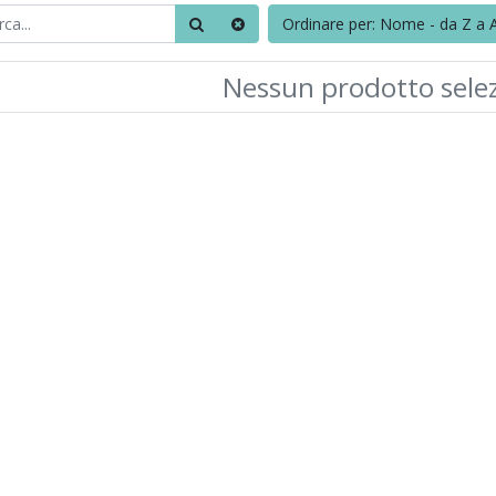
Ordinare per: Nome - da Z a 
Nessun prodotto sele