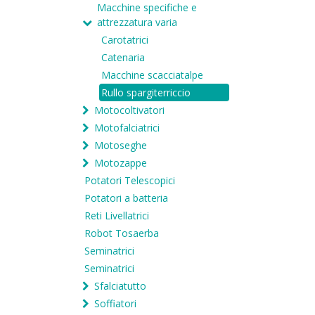
Macchine specifiche e
attrezzatura varia
Carotatrici
Catenaria
Macchine scacciatalpe
Rullo spargiterriccio
Motocoltivatori
Motofalciatrici
Motoseghe
Motozappe
Potatori Telescopici
Potatori a batteria
Reti Livellatrici
Robot Tosaerba
Seminatrici
Seminatrici
Sfalciatutto
Soffiatori