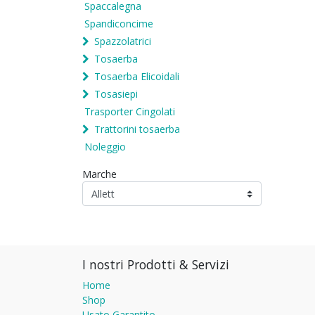
Spaccalegna
Spandiconcime
Spazzolatrici
Tosaerba
Tosaerba Elicoidali
Tosasiepi
Trasporter Cingolati
Trattorini tosaerba
Noleggio
Marche
I nostri Prodotti & Servizi
Home
Shop
Usato Garantito