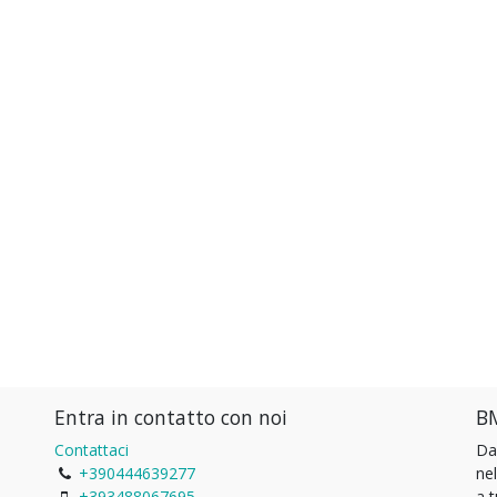
Entra in contatto con noi
BM
Contattaci
Da
+390444639277
ne
+393488067695
a 