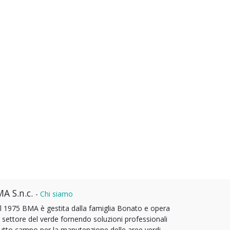
A S.n.c.
-
Chi siamo
l 1975 BMA è gestita dalla famiglia Bonato e opera
l settore del verde fornendo soluzioni professionali
tutto campo per la manutenzione delle aree verdi