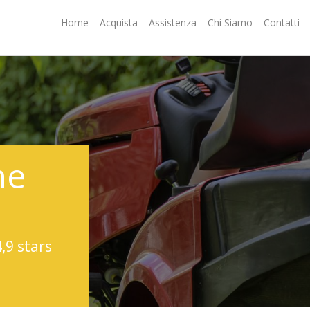
Home
Acquista
Assistenza
Chi Siamo
Contatti
ne
4,9 stars