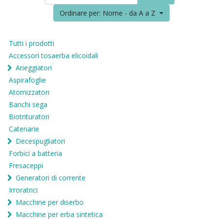
Ordinare per: Nome - da A a Z
Tutti i prodotti
Accessori tosaerba elicoidali
Arieggiatori
Aspirafoglie
Atomizzatori
Banchi sega
Biotrituratori
Catenarie
Decespugliatori
Forbici a batteria
Fresaceppi
Generatori di corrente
Irroratrici
Macchine per diserbo
Macchine per erba sintetica