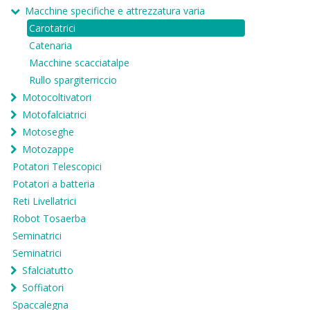
Macchine specifiche e attrezzatura varia
Carotatrici
Catenaria
Macchine scacciatalpe
Rullo spargiterriccio
Motocoltivatori
Motofalciatrici
Motoseghe
Motozappe
Potatori Telescopici
Potatori a batteria
Reti Livellatrici
Robot Tosaerba
Seminatrici
Seminatrici
Sfalciatutto
Soffiatori
Spaccalegna