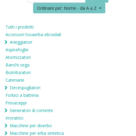
Ordinare per: Nome - da A a Z
Tutti i prodotti
Accessori tosaerba elicoidali
Arieggiatori
Aspirafoglie
Atomizzatori
Banchi sega
Biotrituratori
Catenarie
Decespugliatori
Forbici a batteria
Fresaceppi
Generatori di corrente
Irroratrici
Macchine per diserbo
Macchine per erba sintetica