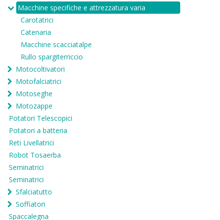
Macchine specifiche e attrezzatura varia
Carotatrici
Catenaria
Macchine scacciatalpe
Rullo spargiterriccio
Motocoltivatori
Motofalciatrici
Motoseghe
Motozappe
Potatori Telescopici
Potatori a batteria
Reti Livellatrici
Robot Tosaerba
Seminatrici
Seminatrici
Sfalciatutto
Soffiatori
Spaccalegna