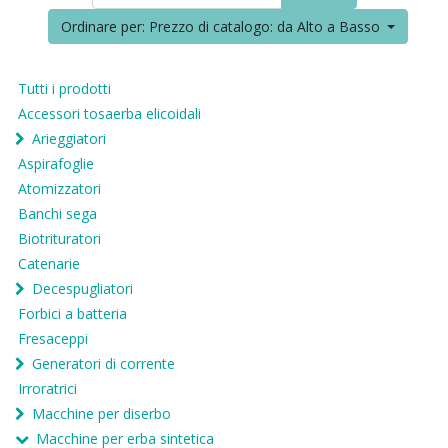
Ordinare per: Prezzo di catalogo: da Alto a Basso
Tutti i prodotti
Accessori tosaerba elicoidali
Arieggiatori
Aspirafoglie
Atomizzatori
Banchi sega
Biotrituratori
Catenarie
Decespugliatori
Forbici a batteria
Fresaceppi
Generatori di corrente
Irroratrici
Macchine per diserbo
Macchine per erba sintetica