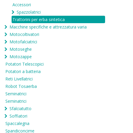
Accessori
Spazzolatrici
Trattorini per erba sintetica
Macchine specifiche e attrezzatura varia
Motocoltivatori
Motofalciatrici
Motoseghe
Motozappe
Potatori Telescopici
Potatori a batteria
Reti Livellatrici
Robot Tosaerba
Seminatrici
Seminatrici
Sfalciatutto
Soffiatori
Spaccalegna
Spandiconcime