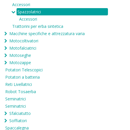
Accessori
Spazzolatrici
Accessori
Trattorini per erba sintetica
Macchine specifiche e attrezzatura varia
Motocoltivatori
Motofalciatrici
Motoseghe
Motozappe
Potatori Telescopici
Potatori a batteria
Reti Livellatrici
Robot Tosaerba
Seminatrici
Seminatrici
Sfalciatutto
Soffiatori
Spaccalegna