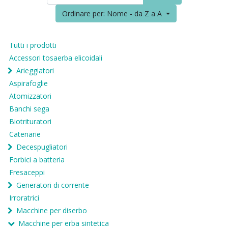
Ordinare per: Nome - da Z a A
Tutti i prodotti
Accessori tosaerba elicoidali
Arieggiatori
Aspirafoglie
Atomizzatori
Banchi sega
Biotrituratori
Catenarie
Decespugliatori
Forbici a batteria
Fresaceppi
Generatori di corrente
Irroratrici
Macchine per diserbo
Macchine per erba sintetica