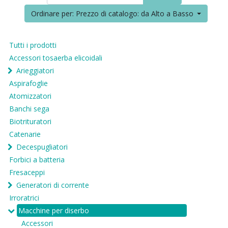
Ordinare per: Prezzo di catalogo: da Alto a Basso
Tutti i prodotti
Accessori tosaerba elicoidali
Arieggiatori
Aspirafoglie
Atomizzatori
Banchi sega
Biotrituratori
Catenarie
Decespugliatori
Forbici a batteria
Fresaceppi
Generatori di corrente
Irroratrici
Macchine per diserbo
Accessori