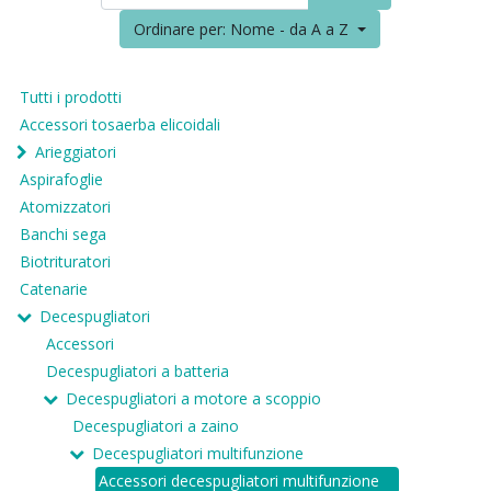
Ordinare per: Nome - da A a Z
Tutti i prodotti
Accessori tosaerba elicoidali
Arieggiatori
Aspirafoglie
Atomizzatori
Banchi sega
Biotrituratori
Catenarie
Decespugliatori
Accessori
Decespugliatori a batteria
Decespugliatori a motore a scoppio
Decespugliatori a zaino
Decespugliatori multifunzione
Accessori decespugliatori multifunzione