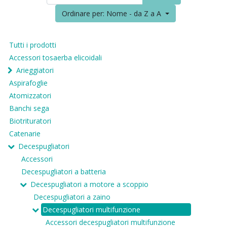
Ordinare per: Nome - da Z a A
Tutti i prodotti
Accessori tosaerba elicoidali
Arieggiatori
Aspirafoglie
Atomizzatori
Banchi sega
Biotrituratori
Catenarie
Decespugliatori
Accessori
Decespugliatori a batteria
Decespugliatori a motore a scoppio
Decespugliatori a zaino
Decespugliatori multifunzione
Accessori decespugliatori multifunzione