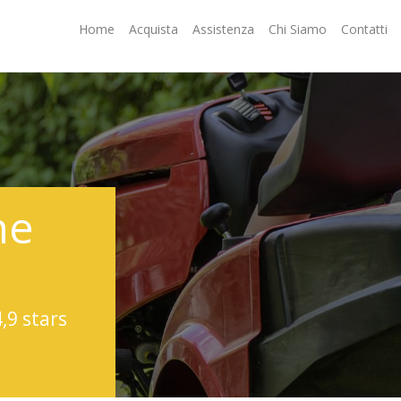
Home
Acquista
Assistenza
Chi Siamo
Contatti
ne
4,9 stars