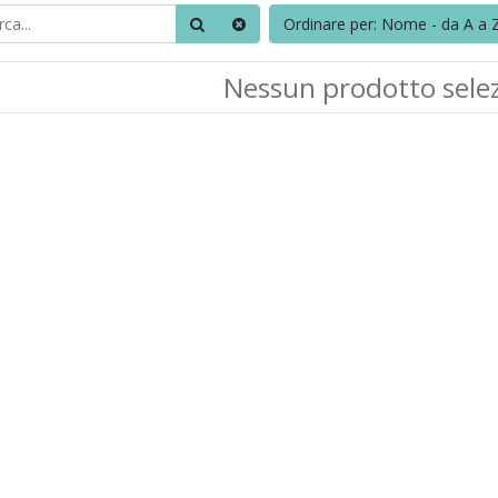
Ordinare per: Nome - da A a 
Nessun prodotto sele