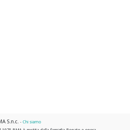
A S.n.c.
-
Chi siamo
l 1975 BMA è gestita dalla famiglia Bonato e opera