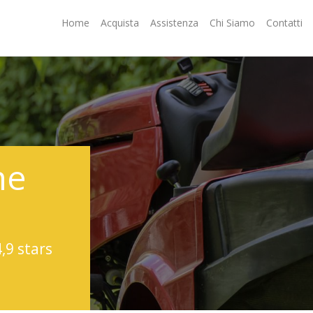
Home
Acquista
Assistenza
Chi Siamo
Contatti
ne
4,9 stars