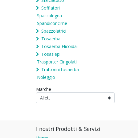
Sfalciatutto
Soffiatori
Spaccalegna
Spandiconcime
Spazzolatrici
Tosaerba
Tosaerba Elicoidali
Tosasiepi
Trasporter Cingolati
Trattorini tosaerba
Noleggio
Marche
I nostri Prodotti & Servizi
Home