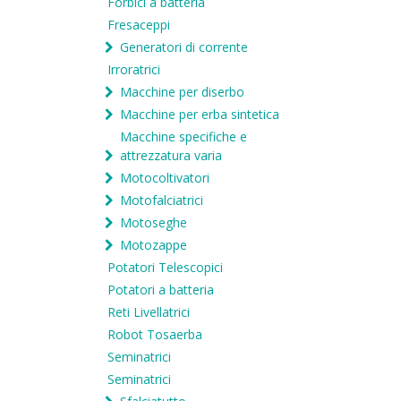
Forbici a batteria
Fresaceppi
Generatori di corrente
Irroratrici
Macchine per diserbo
Macchine per erba sintetica
Macchine specifiche e
attrezzatura varia
Motocoltivatori
Motofalciatrici
Motoseghe
Motozappe
Potatori Telescopici
Potatori a batteria
Reti Livellatrici
Robot Tosaerba
Seminatrici
Seminatrici