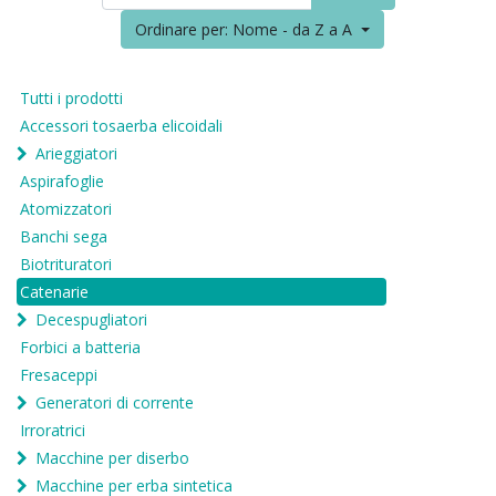
Ordinare per: Nome - da Z a A
Tutti i prodotti
Accessori tosaerba elicoidali
Arieggiatori
Aspirafoglie
Atomizzatori
Banchi sega
Biotrituratori
Catenarie
Decespugliatori
Forbici a batteria
Fresaceppi
Generatori di corrente
Irroratrici
Macchine per diserbo
Macchine per erba sintetica