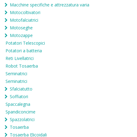
Macchine specifiche e attrezzatura varia
Motocoltivatori
Motofalciatrici
Motoseghe
Motozappe
Potatori Telescopici
Potatori a batteria
Reti Livellatrici
Robot Tosaerba
Seminatrici
Seminatrici
Sfalciatutto
Soffiatori
Spaccalegna
Spandiconcime
Spazzolatrici
Tosaerba
Tosaerba Elicoidali