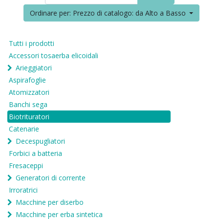
Ordinare per: Prezzo di catalogo: da Alto a Basso
Tutti i prodotti
Accessori tosaerba elicoidali
Arieggiatori
Aspirafoglie
Atomizzatori
Banchi sega
Biotrituratori
Catenarie
Decespugliatori
Forbici a batteria
Fresaceppi
Generatori di corrente
Irroratrici
Macchine per diserbo
Macchine per erba sintetica