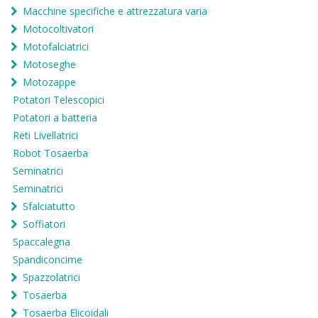
Macchine specifiche e attrezzatura varia
Motocoltivatori
Motofalciatrici
Motoseghe
Motozappe
Potatori Telescopici
Potatori a batteria
Reti Livellatrici
Robot Tosaerba
Seminatrici
Seminatrici
Sfalciatutto
Soffiatori
Spaccalegna
Spandiconcime
Spazzolatrici
Tosaerba
Tosaerba Elicoidali