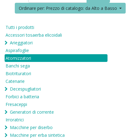
Ordinare per: Prezzo di catalogo: da Alto a Basso
Tutti i prodotti
Accessori tosaerba elicoidali
Arieggiatori
Aspirafoglie
Atomizzatori
Banchi sega
Biotrituratori
Catenarie
Decespugliatori
Forbici a batteria
Fresaceppi
Generatori di corrente
Irroratrici
Macchine per diserbo
Macchine per erba sintetica