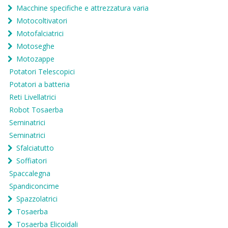
Macchine specifiche e attrezzatura varia
Motocoltivatori
Motofalciatrici
Motoseghe
Motozappe
Potatori Telescopici
Potatori a batteria
Reti Livellatrici
Robot Tosaerba
Seminatrici
Seminatrici
Sfalciatutto
Soffiatori
Spaccalegna
Spandiconcime
Spazzolatrici
Tosaerba
Tosaerba Elicoidali