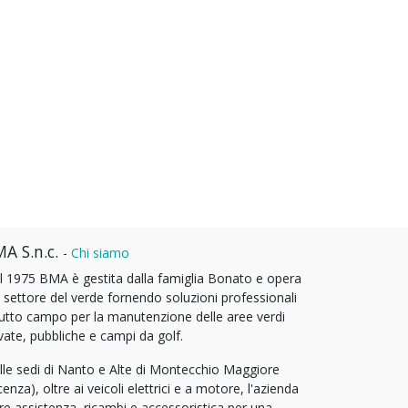
A S.n.c.
-
Chi siamo
l 1975 BMA è gestita dalla famiglia Bonato e opera
l settore del verde fornendo soluzioni professionali
tutto campo per la manutenzione delle aree verdi
vate, pubbliche e campi da golf.
lle sedi di Nanto e Alte di Montecchio Maggiore
cenza), oltre ai veicoli elettrici e a motore, l'azienda
fre assistenza, ricambi e accessoristica per una