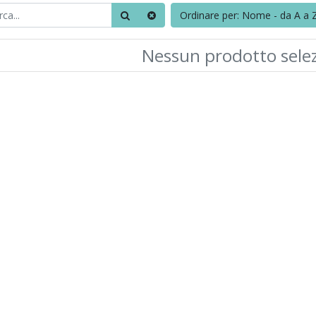
Ordinare per: Nome - da A a 
Nessun prodotto sele