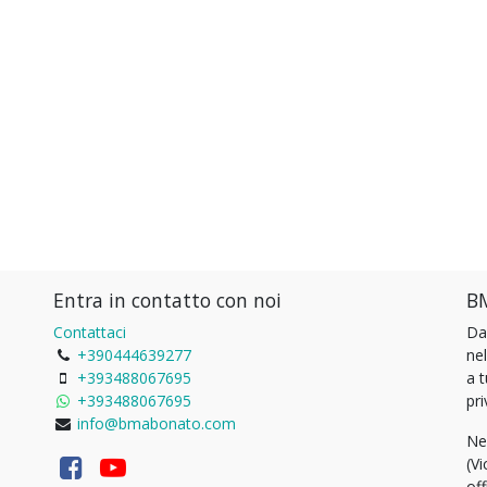
Entra in contatto con noi
BM
Contattaci
Da
+390444639277
ne
+393488067695
a 
+393488067695
pri
info@bmabonato.com
Ne
(Vi
of