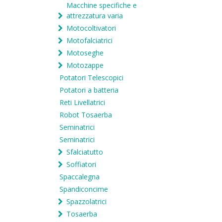
Macchine specifiche e
attrezzatura varia
Motocoltivatori
Motofalciatrici
Motoseghe
Motozappe
Potatori Telescopici
Potatori a batteria
Reti Livellatrici
Robot Tosaerba
Seminatrici
Seminatrici
Sfalciatutto
Soffiatori
Spaccalegna
Spandiconcime
Spazzolatrici
Tosaerba