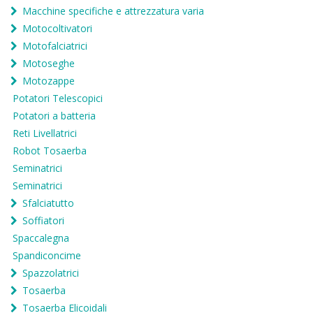
Macchine specifiche e attrezzatura varia
Motocoltivatori
Motofalciatrici
Motoseghe
Motozappe
Potatori Telescopici
Potatori a batteria
Reti Livellatrici
Robot Tosaerba
Seminatrici
Seminatrici
Sfalciatutto
Soffiatori
Spaccalegna
Spandiconcime
Spazzolatrici
Tosaerba
Tosaerba Elicoidali