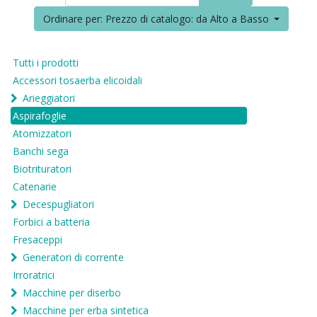
Ordinare per: Prezzo di catalogo: da Alto a Basso
Tutti i prodotti
Accessori tosaerba elicoidali
Arieggiatori
Aspirafoglie
Atomizzatori
Banchi sega
Biotrituratori
Catenarie
Decespugliatori
Forbici a batteria
Fresaceppi
Generatori di corrente
Irroratrici
Macchine per diserbo
Macchine per erba sintetica