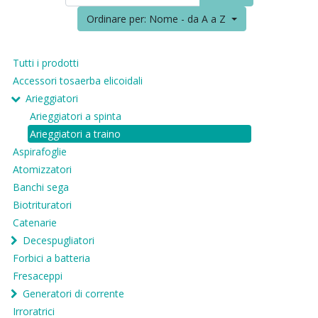
Ordinare per: Nome - da A a Z
Tutti i prodotti
Accessori tosaerba elicoidali
Arieggiatori
Arieggiatori a spinta
Arieggiatori a traino
Aspirafoglie
Atomizzatori
Banchi sega
Biotrituratori
Catenarie
Decespugliatori
Forbici a batteria
Fresaceppi
Generatori di corrente
Irroratrici