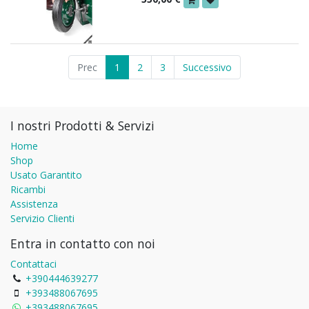
Prec
1
2
3
Successivo
I nostri Prodotti & Servizi
Home
Shop
Usato Garantito
Ricambi
Assistenza
Servizio Clienti
Entra in contatto con noi
Contattaci
+390444639277
+393488067695
+393488067695