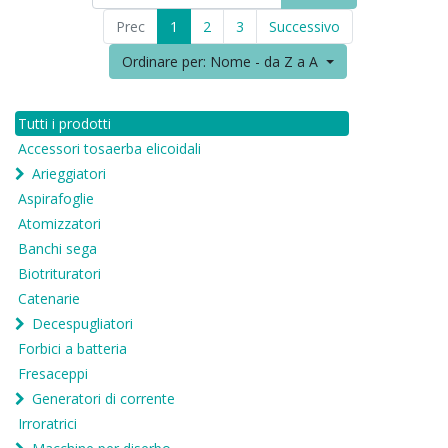
Prec
1
2
3
Successivo
Ordinare per: Nome - da Z a A
Tutti i prodotti
Accessori tosaerba elicoidali
Arieggiatori
Aspirafoglie
Atomizzatori
Banchi sega
Biotrituratori
Catenarie
Decespugliatori
Forbici a batteria
Fresaceppi
Generatori di corrente
Irroratrici