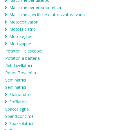
Macchine per diserbo
Macchine per erba sintetica
Macchine specifiche e attrezzatura varia
Motocoltivatori
Motofalciatrici
Motoseghe
Motozappe
Potatori Telescopici
Potatori a batteria
Reti Livellatrici
Robot Tosaerba
Seminatrici
Seminatrici
Sfalciatutto
Soffiatori
Spaccalegna
Spandiconcime
Spazzolatrici