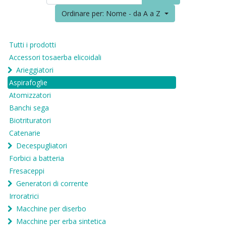
Ordinare per: Nome - da A a Z
Tutti i prodotti
Accessori tosaerba elicoidali
Arieggiatori
Aspirafoglie
Atomizzatori
Banchi sega
Biotrituratori
Catenarie
Decespugliatori
Forbici a batteria
Fresaceppi
Generatori di corrente
Irroratrici
Macchine per diserbo
Macchine per erba sintetica