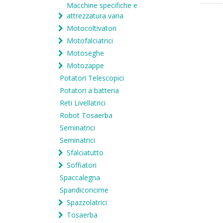
Macchine specifiche e
attrezzatura varia
Motocoltivatori
Motofalciatrici
Motoseghe
Motozappe
Potatori Telescopici
Potatori a batteria
Reti Livellatrici
Robot Tosaerba
Seminatrici
Seminatrici
Sfalciatutto
Soffiatori
Spaccalegna
Spandiconcime
Spazzolatrici
Tosaerba