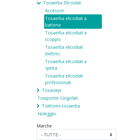
Tosaerba Elicoidali
Accessori
Tosaerba elicodiali a
batteria
Tosaerba elicodiali a
scoppio
Tosaerba elicodiali
elettrici
Tosaerba elicoidali a
spinta
Tosaerba elicoidali
professionali
Tosasiepi
Trasporter Cingolati
Trattorini tosaerba
Noleggio
Marche