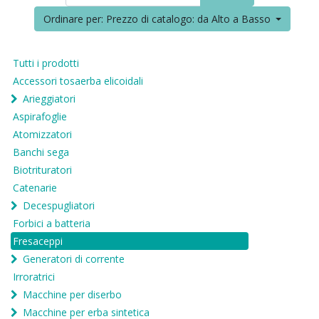
Ordinare per: Prezzo di catalogo: da Alto a Basso
Tutti i prodotti
Accessori tosaerba elicoidali
Arieggiatori
Aspirafoglie
Atomizzatori
Banchi sega
Biotrituratori
Catenarie
Decespugliatori
Forbici a batteria
Fresaceppi
Generatori di corrente
Irroratrici
Macchine per diserbo
Macchine per erba sintetica