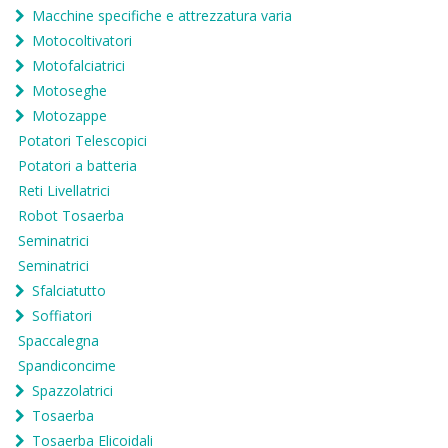
Macchine specifiche e attrezzatura varia
Motocoltivatori
Motofalciatrici
Motoseghe
Motozappe
Potatori Telescopici
Potatori a batteria
Reti Livellatrici
Robot Tosaerba
Seminatrici
Seminatrici
Sfalciatutto
Soffiatori
Spaccalegna
Spandiconcime
Spazzolatrici
Tosaerba
Tosaerba Elicoidali