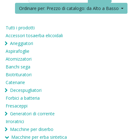
Ordinare per: Prezzo di catalogo: da Alto a Basso
Tutti i prodotti
Accessori tosaerba elicoidali
Arieggiatori
Aspirafoglie
Atomizzatori
Banchi sega
Biotrituratori
Catenarie
Decespugliatori
Forbici a batteria
Fresaceppi
Generatori di corrente
Irroratrici
Macchine per diserbo
Macchine per erba sintetica