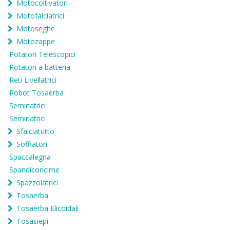
Motocoltivatori
Motofalciatrici
Motoseghe
Motozappe
Potatori Telescopici
Potatori a batteria
Reti Livellatrici
Robot Tosaerba
Seminatrici
Seminatrici
Sfalciatutto
Soffiatori
Spaccalegna
Spandiconcime
Spazzolatrici
Tosaerba
Tosaerba Elicoidali
Tosasiepi