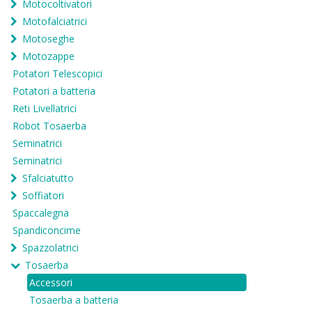
Motocoltivatori
Motofalciatrici
Motoseghe
Motozappe
Potatori Telescopici
Potatori a batteria
Reti Livellatrici
Robot Tosaerba
Seminatrici
Seminatrici
Sfalciatutto
Soffiatori
Spaccalegna
Spandiconcime
Spazzolatrici
Tosaerba
Accessori
Tosaerba a batteria