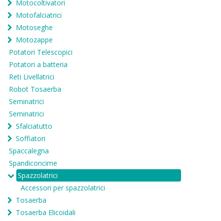
Motocoltivatori
Motofalciatrici
Motoseghe
Motozappe
Potatori Telescopici
Potatori a batteria
Reti Livellatrici
Robot Tosaerba
Seminatrici
Seminatrici
Sfalciatutto
Soffiatori
Spaccalegna
Spandiconcime
Spazzolatrici
Accessori per spazzolatrici
Tosaerba
Tosaerba Elicoidali