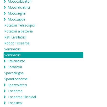
Motocoltivatori
Motofalciatrici
Motoseghe
Motozappe
Potatori Telescopici
Potatori a batteria
Reti Livellatrici
Robot Tosaerba
Seminatrici
Seminatrici
Sfalciatutto
Soffiatori
Spaccalegna
Spandiconcime
Spazzolatrici
Tosaerba
Tosaerba Elicoidali
Tosasiepi