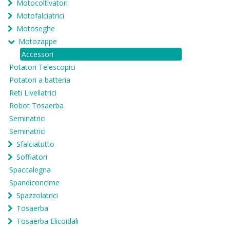
Motocoltivatori
Motofalciatrici
Motoseghe
Motozappe
Accessori
Potatori Telescopici
Potatori a batteria
Reti Livellatrici
Robot Tosaerba
Seminatrici
Seminatrici
Sfalciatutto
Soffiatori
Spaccalegna
Spandiconcime
Spazzolatrici
Tosaerba
Tosaerba Elicoidali