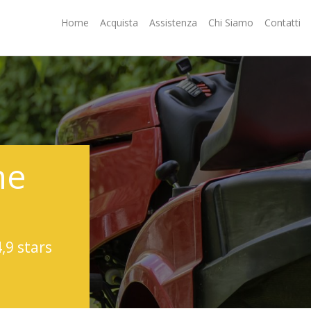
Home
Acquista
Assistenza
Chi Siamo
Contatti
ne
4,9 stars