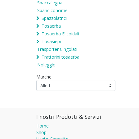
Spaccalegna
Spandiconcime
Spazzolatrici
Tosaerba
Tosaerba Elicoidali
Tosasiepi
Trasporter Cingolati
Trattorini tosaerba
Noleggio
Marche
I nostri Prodotti & Servizi
Home
Shop
Usato Garantito