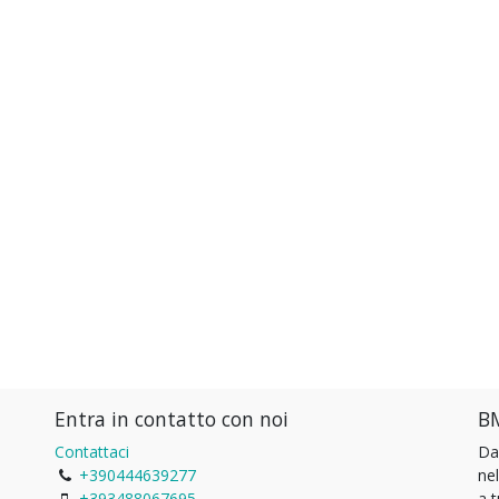
Entra in contatto con noi
BM
Contattaci
Da
+390444639277
ne
+393488067695
a 