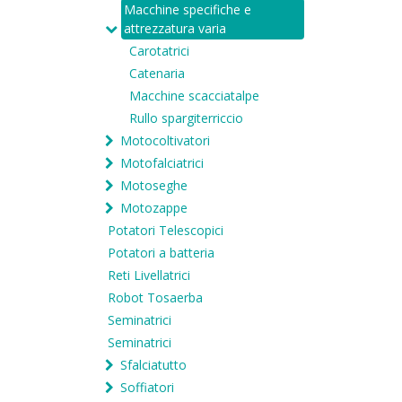
Macchine specifiche e
attrezzatura varia
Carotatrici
Catenaria
Macchine scacciatalpe
Rullo spargiterriccio
Motocoltivatori
Motofalciatrici
Motoseghe
Motozappe
Potatori Telescopici
Potatori a batteria
Reti Livellatrici
Robot Tosaerba
Seminatrici
Seminatrici
Sfalciatutto
Soffiatori