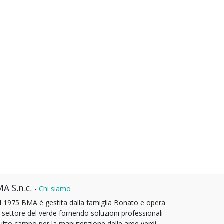
A S.n.c.
-
Chi siamo
l 1975 BMA è gestita dalla famiglia Bonato e opera
l settore del verde fornendo soluzioni professionali
tutto campo per la manutenzione delle aree verdi