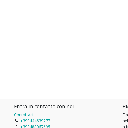
Entra in contatto con noi
BM
Contattaci
Da
+390444639277
ne
+393488067695
a 