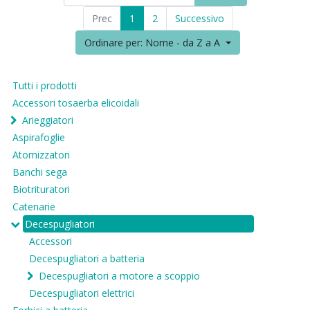
Prec
1
2
Successivo
Ordinare per: Nome - da Z a A
Tutti i prodotti
Accessori tosaerba elicoidali
Arieggiatori
Aspirafoglie
Atomizzatori
Banchi sega
Biotrituratori
Catenarie
Decespugliatori
Accessori
Decespugliatori a batteria
Decespugliatori a motore a scoppio
Decespugliatori elettrici