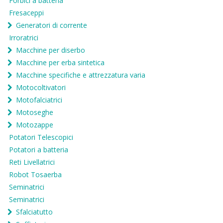
Forbici a batteria
Fresaceppi
Generatori di corrente
Irroratrici
Macchine per diserbo
Macchine per erba sintetica
Macchine specifiche e attrezzatura varia
Motocoltivatori
Motofalciatrici
Motoseghe
Motozappe
Potatori Telescopici
Potatori a batteria
Reti Livellatrici
Robot Tosaerba
Seminatrici
Seminatrici
Sfalciatutto