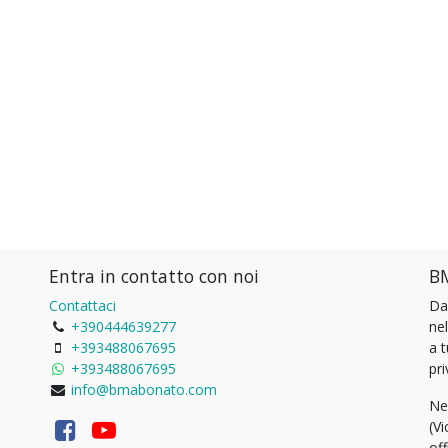
Entra in contatto con noi
BM
Contattaci
Da
+390444639277
ne
+393488067695
a 
+393488067695
pri
info@bmabonato.com
Ne
(Vi
of