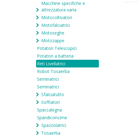
Macchine specifiche e
attrezzatura varia
Motocoltivatori
Motofalciatrici
Motoseghe
Motozappe
Potatori Telescopici
Potatori a batteria
Reti Livellatrici
Robot Tosaerba
Seminatrici
Seminatrici
Sfalciatutto
Soffiatori
Spaccalegna
Spandiconcime
Spazzolatrici
Tosaerba