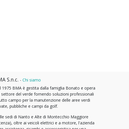
A S.n.c.
-
Chi siamo
l 1975 BMA è gestita dalla famiglia Bonato e opera
l settore del verde fornendo soluzioni professionali
tutto campo per la manutenzione delle aree verdi
vate, pubbliche e campi da golf.
lle sedi di Nanto e Alte di Montecchio Maggiore
cenza), oltre ai veicoli elettrici e a motore, l'azienda
fre assistenza, ricambi e accessoristica per una