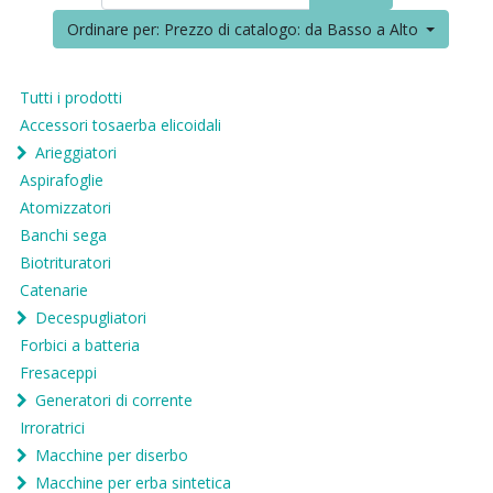
Ordinare per: Prezzo di catalogo: da Basso a Alto
Tutti i prodotti
Accessori tosaerba elicoidali
Arieggiatori
Aspirafoglie
Atomizzatori
Banchi sega
Biotrituratori
Catenarie
Decespugliatori
Forbici a batteria
Fresaceppi
Generatori di corrente
Irroratrici
Macchine per diserbo
Macchine per erba sintetica