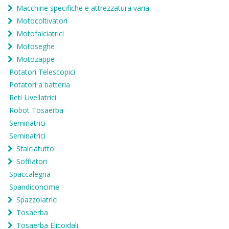
Macchine specifiche e attrezzatura varia
Motocoltivatori
Motofalciatrici
Motoseghe
Motozappe
Potatori Telescopici
Potatori a batteria
Reti Livellatrici
Robot Tosaerba
Seminatrici
Seminatrici
Sfalciatutto
Soffiatori
Spaccalegna
Spandiconcime
Spazzolatrici
Tosaerba
Tosaerba Elicoidali