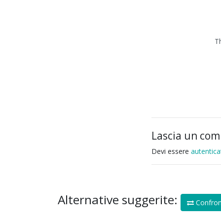
T
Lascia un co
Devi essere
autentica
Alternative suggerite:
Confron