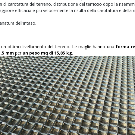
i carotatura del terreno, distribuzione del terriccio dopo la risemi
iore efficacia e più velocemente la risulta della carotatura e della ri
anatura dell'intaso.
 un ottimo livellamento del terreno. Le maglie hanno una
forma r
 1,5 mm
per
un peso mq di 15,85 kg.