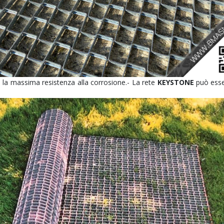
 la massima resistenza alla corrosione.- La rete
KEYSTONE
può ess