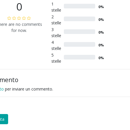
0
1
0%
stelle
2
0%
stelle
here are no comments
3
for now.
0%
stelle
4
0%
stelle
5
0%
stelle
mmento
to
per inviare un commento.
ta